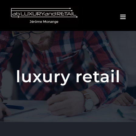
Passer
au
contenu
luxury retail