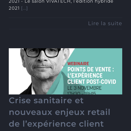
2021 - Le salon VIVATECH, l’édition hybride
2021
[...]
Lire la suite
Crise sanitaire et nouveaux
enjeux retail de
l’expérience client dans le
luxe
Crise sanitaire et
nouveaux enjeux retail
de l’expérience client