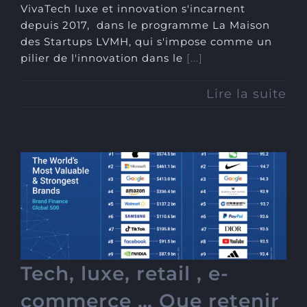
VivaTech luxe et innovation s'incarnent
depuis 2017, dans le programme La Maison
des Startups LVMH, qui s'impose comme un
pilier de l'innovation dans le
[...]
Lire la suite
Tech, luxe, retail , e-
commerce … Que retenir
du classement des
marques 2025 les plus
valorisées et les plus
puissantes au monde ?
Tech, luxe, retail , e-
commerce … Que retenir