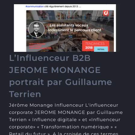
L’Influenceur B2B JEROME
MONANGE portrait par
Guillaume Terrien
L’Influenceur B2B
JEROME MONANGE
portrait par Guillaume
Terrien
Jérôme Monange Influenceur L'influenceur
corporate JEROME MONANGE par Guillaume
Terrien « Influence digitale » et «Influenceur
corporate» « Transformation numérique » «
Retail du futur ». A la croisée de ces termes