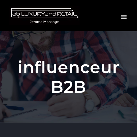
Passer
au
contenu
influenceur
B2B